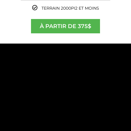
TERRAIN 2000PI2 ET MOINS
À PARTIR DE 375$
FORFAIT OASIS PRO
575
$
AÉRATION PRINTEMPS
APPLICATION D’ENGRAIS FORMULE DE PRINTEMPS