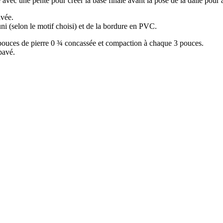
 avec une pente pour créer la base finale avant la pose de la dalle pour 
avée.
uni (selon le motif choisi) et de la bordure en PVC.
 pouces de pierre 0 ¾ concassée et compaction à chaque 3 pouces.
pavé.