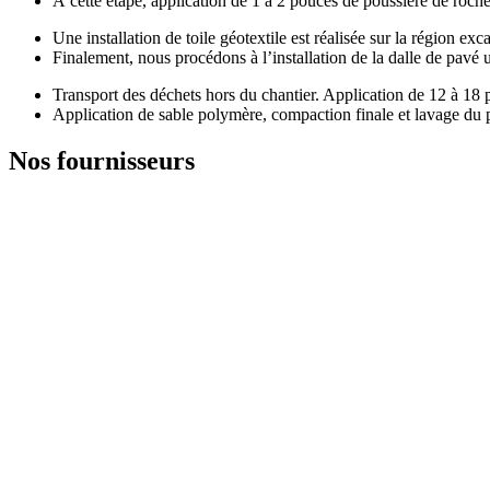
À cette étape, application de 1 à 2 pouces de poussière de roche
Une installation de toile géotextile est réalisée sur la région exc
Finalement, nous procédons à l’installation de la dalle de pavé 
Transport des déchets hors du chantier. Application de 12 à 18
Application de sable polymère, compaction finale et lavage du 
Nos fournisseurs